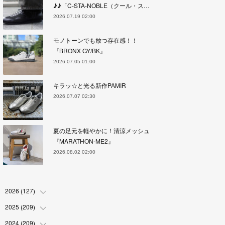
♪♪「C-STA-NOBLE（クール・ス…
2026.07.19 02:00
モノトーンでも放つ存在感！！
『BRONX GY/BK』
2026.07.05 01:00
キラッ☆と光る新作PAMIR
2026.07.07 02:30
夏の足元を軽やかに！清涼メッシュ
『MARATHON-ME2』
2026.08.02 02:00
2026
(
127
)
2025
(
209
(
5
)
)
(
17
)
2024
(
209
(
18
)
)