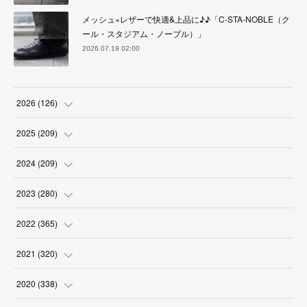
メッシュ×レザーで快適&上品に♪♪「C-STA-NOBLE（ク
ール・スタジアム・ノーブル）」
2026.07.19 02:00
2026
(
126
)
(
4
)
2025
(
209
)
(
17
)
(
18
)
2024
(
209
)
(
17
)
(
17
)
(
19
)
2023
(
280
)
(
19
)
(
18
)
(
18
)
(
19
)
2022
(
365
)
(
17
)
(
17
)
(
17
)
(
17
)
(
31
)
2021
(
320
)
(
18
)
(
18
)
(
16
)
(
18
)
(
30
)
(
24
)
2020
(
338
)
(
16
)
(
18
)