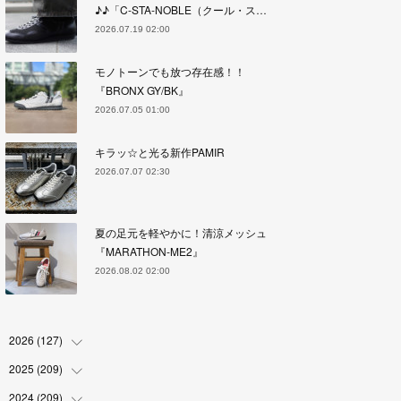
♪♪「C-STA-NOBLE（クール・ス…
2026.07.19 02:00
モノトーンでも放つ存在感！！
『BRONX GY/BK』
2026.07.05 01:00
キラッ☆と光る新作PAMIR
2026.07.07 02:30
夏の足元を軽やかに！清涼メッシュ
『MARATHON-ME2』
2026.08.02 02:00
2026
(
127
)
2025
(
209
(
5
)
)
(
17
)
2024
(
209
(
18
)
)