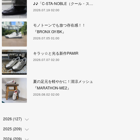
♪♪「C-STA-NOBLE（クール・ス…
2026.07.19 02:00
モノトーンでも放つ存在感！！
『BRONX GY/BK』
2026.07.05 01:00
キラッ☆と光る新作PAMIR
2026.07.07 02:30
夏の足元を軽やかに！清涼メッシュ
『MARATHON-ME2』
2026.08.02 02:00
2026
(
127
)
2025
(
209
(
5
)
)
(
17
)
2024
(
209
(
18
)
)