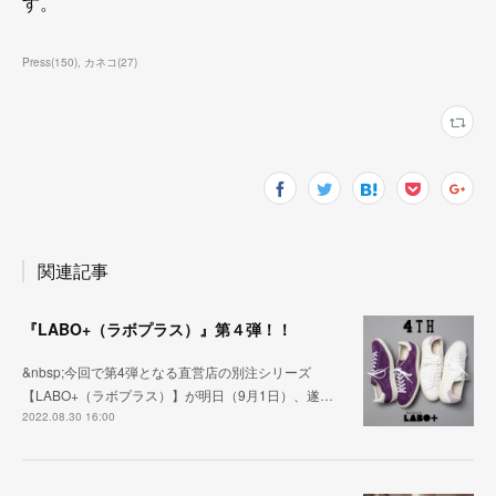
す。
Press
(
150
)
カネコ
(
27
)
関連記事
『LABO+（ラボプラス）』第４弾！！
&nbsp;今回で第4弾となる直営店の別注シリーズ
【LABO+（ラボプラス）】が明日（9月1日）、遂…
2022.08.30 16:00