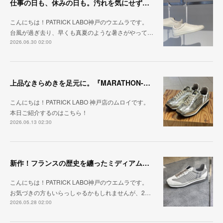
仕事の日も、休みの日も。汚れを気にせず毎日履ける『PUNCH-WP_WHT』
こんにちは！PATRICK LABO神戸のウエムラです。
台風が過ぎ去り、早くも真夏のような暑さがやって…
2026.06.30 02:00
上品なきらめきを足元に。『MARATHON-HAKU』
こんにちは！PATRICK LABO 神戸店のムロイです。
本日ご紹介するのはこちら！
2026.06.13 02:30
新作！フランスの歴史を纏ったミディアムグレー「MARATHON_CASTLE」
こんにちは！PATRICK LABO神戸のウエムラです。
お気づきの方もいらっしゃるかもしれませんが、2…
2026.05.28 02:00