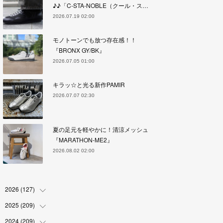
♪♪「C-STA-NOBLE（クール・ス…
2026.07.19 02:00
モノトーンでも放つ存在感！！
『BRONX GY/BK』
2026.07.05 01:00
キラッ☆と光る新作PAMIR
2026.07.07 02:30
夏の足元を軽やかに！清涼メッシュ
『MARATHON-ME2』
2026.08.02 02:00
2026
(
127
)
2025
(
209
(
5
)
)
(
17
)
2024
(
209
(
18
)
)