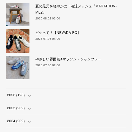
夏の足元を軽やかに！清涼メッシュ『MARATHON-
ME2』
2026.08.02 02:00
ピケって？【NEVADA-PQ】
2026.07.26 04:00
やさしい雰囲気♪マラソン・シャンブレー
2026.07.30 02:00
2026
(
128
)
(
6
)
2025
(
209
)
(
17
)
(
18
)
2024
(
209
)