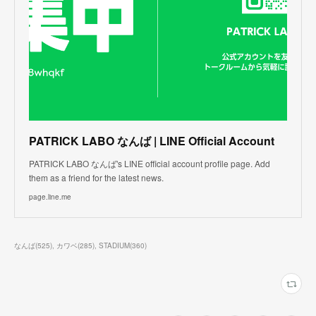
PATRICK LABO なんば | LINE Official Account
PATRICK LABO なんば's LINE official account profile page. Add
them as a friend for the latest news.
page.line.me
なんば
(
525
)
カワベ
(
285
)
STADIUM
(
360
)