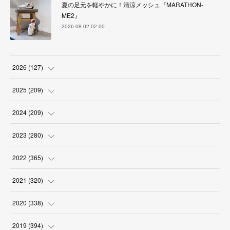
夏の足元を軽やかに！清涼メッシュ『MARATHON-
ME2』
2026.08.02 02:00
2026
(
127
)
(
5
)
2025
(
209
)
(
17
)
(
18
)
2024
(
209
)
(
17
)
(
17
)
(
19
)
2023
(
280
)
(
19
)
(
18
)
(
18
)
(
19
)
2022
(
365
)
(
17
)
(
17
)
(
17
)
(
17
)
(
31
)
2021
(
320
)
(
18
)
(
18
)
(
16
)
(
18
)
(
30
)
(
24
)
2020
(
338
)
(
16
)
(
18
)
(
18
)
(
17
)
(
30
)
(
24
)
(
25
)
2019
(
394
)