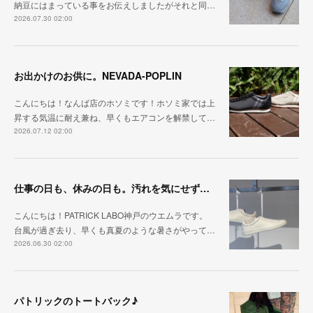
納豆にはまっている事をお伝えしましたがそれと同…
2026.07.30 02:00
お出かけのお供に。NEVADA-POPLIN
こんにちは！なんば店のホソミです！ホソミ家では上
昇する気温に耐え兼ね、早くもエアコンを解禁して…
2026.07.12 02:00
仕事の日も、休みの日も。汚れを気にせず毎日履ける『PUNCH-WP_WHT』
こんにちは！PATRICK LABO神戸のウエムラです。
台風が過ぎ去り、早くも真夏のような暑さがやって…
2026.06.30 02:00
パトリックのトートバック♪