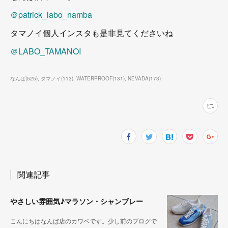
＠patrick_labo_namba
タマノイ個人インスタも是非見てくださいね
＠LABO_TAMANOI
なんば
(
525
)
タマノイ
(
113
)
WATERPROOF
(
131
)
NEVADA
(
173
)
関連記事
やさしい雰囲気♪マラソン・シャンブレー
こんにちはなんば店のカワベです。少し前のブログで