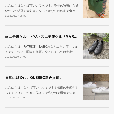
こんにちはなんば店のカワベです。昨年の秋頃から嫌
いだった納豆を大好きになってかなりの頻度で食べ…
2026.06.27 05:30
雨ニモ履ケル、ビジネスニモ履ケル『MARARAIN BLK』
こんにちは！PATRICK LABOみなとみらい店 マル
イです！ついに関東も梅雨に突入しましたね☂街中…
2026.06.20 01:00
日常に馴染む。QUEBEC新色入荷。
こんにちは！なんば店のホソミです！梅雨の季節がや
ってまいりましたね。僕はくせ毛なので湿気でジメ…
2026.06.08 02:00