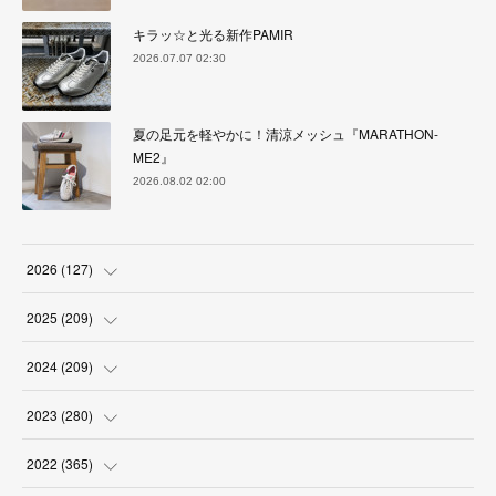
キラッ☆と光る新作PAMIR
2026.07.07 02:30
夏の足元を軽やかに！清涼メッシュ『MARATHON-
ME2』
2026.08.02 02:00
2026
(
127
)
(
5
)
2025
(
209
)
(
17
)
(
18
)
2024
(
209
)
(
17
)
(
17
)
(
19
)
2023
(
280
)
(
19
)
(
18
)
(
18
)
(
19
)
2022
(
365
)