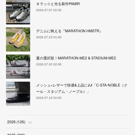
キラッ☆と光る新作PAMIR
2026.07.07 02:30
デニムに映える『MARATHON HMSTR』
2026.07.23 01:00
夏の選択肢！MARATHON-ME2 & STADIUM-ME2
2026.07.02 02:00
メッシュ×レザーで快適&上品に♪♪「C-STA-NOBLE（ク
ール・スタジアム・ノーブル）」
2026.07.19 02:00
2026
(
126
)
(
4
)
2025
(
209
)