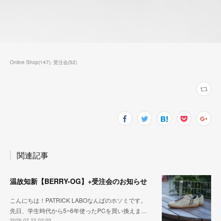
Online Shop
(
147
)
受注会
(
52
)
関連記事
温故知新【BERRY-OG】+受注会のお知らせ
こんにちは！PATRICK LABOなんばのホソミです。
先日、学生時代から5~6年使ったPCを買い換えま…
2026.02.22 02:00