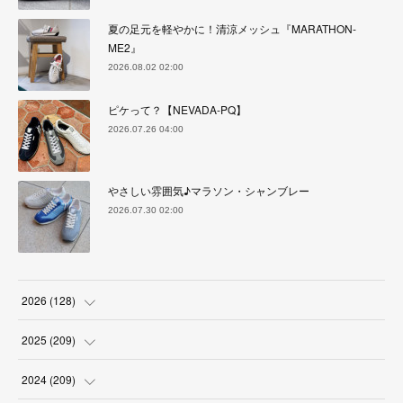
夏の足元を軽やかに！清涼メッシュ『MARATHON-
ME2』
2026.08.02 02:00
ピケって？【NEVADA-PQ】
2026.07.26 04:00
やさしい雰囲気♪マラソン・シャンブレー
2026.07.30 02:00
2026
(
128
)
(
6
)
2025
(
209
)
(
17
)
(
18
)
2024
(
209
)