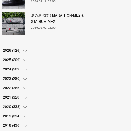
2026.07.19 02:00
夏の選択肢！MARATHON-ME2 &
STADIUM-ME2
2026.07.02 02:00
2026
(
126
)
2025
(
209
(
4
)
)
(
17
)
2024
(
209
(
18
)
)
(
17
)
(
17
)
2023
(
280
(
19
)
)
(
19
)
(
18
)
(
18
)
2022
(
365
(
19
)
)
(
17
)
(
17
)
(
17
)
(
17
)
2021
(
320
(
31
)
)
(
18
)
(
18
)
(
16
)
(
18
)
(
30
)
2020
(
338
(
24
)
)
(
16
)
(
18
)
(
18
)
(
17
)
(
30
)
(
24
)
2019
(
394
(
25
)
)
(
18
)
(
18
)
(
17
)
(
18
)
(
30
)
(
29
)
(
26
)
2018
(
436
(
29
)
)