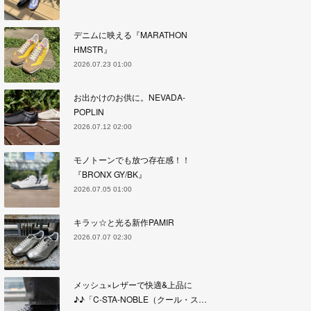
デニムに映える『MARATHON
HMSTR』
2026.07.23 01:00
お出かけのお供に。NEVADA-
POPLIN
2026.07.12 02:00
モノトーンでも放つ存在感！！
『BRONX GY/BK』
2026.07.05 01:00
キラッ☆と光る新作PAMIR
2026.07.07 02:30
メッシュ×レザーで快適&上品に
♪♪「C-STA-NOBLE（クール・ス…