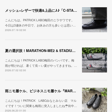
メッシュ×レザーで快適&上品に♪♪「C-STA-NOBLE（クール・スタジアム・ノーブル）」
こんにちは。PATRICK LABO梅田のニラサワです。
今日は3連休の中日で、お休みの方も多いとは思い…
2026.07.19 02:00
夏の選択肢！MARATHON-ME2 & STADIUM-ME2
こんにちは！PATRICK LABO梅田のバンバです。梅
雨が明ければ、暑くて長～い夏がやってきますね。…
2026.07.02 02:00
雨ニモ履ケル、ビジネスニモ履ケル『MARARAIN BLK』
こんにちは！PATRICK LABOみなとみらい店 マル
イです！ついに関東も梅雨に突入しましたね☂街中…
2026.06.20 01:00