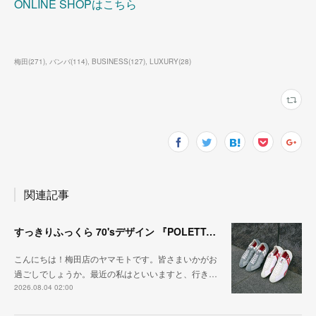
ONLINE SHOPはこちら
梅田
(
271
)
バンバ
(
114
)
BUSINESS
(
127
)
LUXURY
(
28
)
関連記事
すっきりふっくら 70'sデザイン 『POLETTA（ポレッタ）』
こんにちは！梅田店のヤマモトです。皆さまいかがお
過ごしでしょうか。最近の私はといいますと、行き…
2026.08.04 02:00