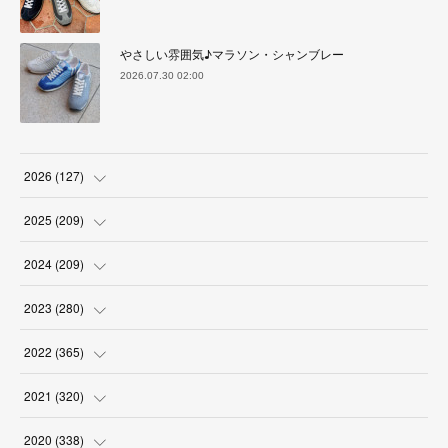
やさしい雰囲気♪マラソン・シャンブレー
2026.07.30 02:00
2026
(
127
)
(
5
)
2025
(
209
)
(
17
)
(
18
)
2024
(
209
)
(
17
)
(
17
)
(
19
)
2023
(
280
)
(
19
)
(
18
)
(
18
)
(
19
)
2022
(
365
)
(
17
)
(
17
)
(
17
)
(
17
)
(
31
)
2021
(
320
)
(
18
)
(
18
)
(
16
)
(
18
)
(
30
)
(
24
)
2020
(
338
)