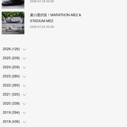
2026.07.19 02:00
夏の選択肢！MARATHON-ME2 &
STADIUM-ME2
2026.07.02 02:00
2026
(
126
)
2025
(
209
(
4
)
)
(
17
)
2024
(
209
(
18
)
)
(
17
)
(
17
)
2023
(
280
(
19
)
)
(
19
)
(
18
)
(
18
)
2022
(
365
(
19
)
)
(
17
)
(
17
)
(
17
)
(
17
)
2021
(
320
(
31
)
)
(
18
)
(
18
)
(
16
)
(
18
)
(
30
)
2020
(
338
(
24
)
)
(
16
)
(
18
)
(
18
)
(
17
)
(
30
)
(
24
)
2019
(
394
(
25
)
)
(
18
)
(
18
)
(
17
)
(
18
)
(
30
)
(
29
)
(
26
)
2018
(
436
(
29
)
)