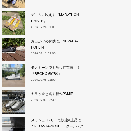
デニムに映える『MARATHON
HMSTR』
2026.07.23 01:00
お出かけのお供に。NEVADA-
POPLIN
2026.07.12 02:00
モノトーンでも放つ存在感！！
『BRONX GY/BK』
2026.07.05 01:00
キラッ☆と光る新作PAMIR
2026.07.07 02:30
メッシュ×レザーで快適&上品に
♪♪「C-STA-NOBLE（クール・ス…