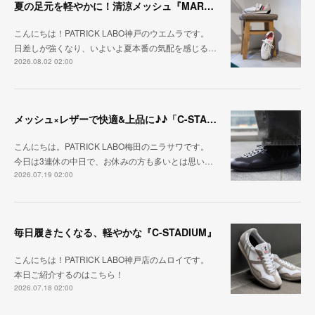
夏の足元を軽やかに！清涼メッシュ『MARATHON-ME2』
こんにちは！PATRICK LABO神戸のウエムラです。
日差しが強くなり、いよいよ夏本番の気配を感じる…
2026.08.02 02:00
メッシュ×レザーで快適&上品に♪♪「C-STA-NOBLE（クール・スタジアム・ノーブル）」
こんにちは。PATRICK LABO梅田のニラサワです。
今日は3連休の中日で、お休みの方も多いとは思い…
2026.07.19 02:00
毎日履きたくなる、軽やかな『C-STADIUM』
こんにちは！PATRICK LABO神戸店のムロイです。
本日ご紹介するのはこちら！
2026.07.18 02:00