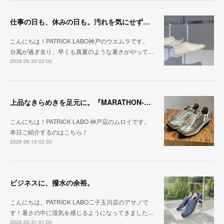
仕事の日も、休みの日も。汚れを気にせず毎日履ける『PUNCH-WP_WHT』
こんにちは！PATRICK LABO神戸のウエムラです。
台風が過ぎ去り、早くも真夏のような暑さがやって…
2026.06.30 02:00
上品なきらめきを足元に。『MARATHON-HAKU』
こんにちは！PATRICK LABO 神戸店のムロイです。
本日ご紹介するのはこちら！
2026.06.13 02:30
ビジネスに、撥水の余裕。
こんにちは。PATRICK LABO二子玉川店のアサノで
す！暑さの中に湿気を感じるようになってきました…
2026.05.31 01:00