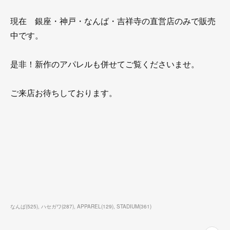
現在 銀座・神戸・なんば・吉祥寺の直営店のみで販売
中です。
是非！新作のアパレルも併せてご覧くださいませ。
ご来店お待ちしております。
なんば
(
525
)
ハセガワ
(
287
)
APPAREL
(
129
)
STADIUM
(
361
)