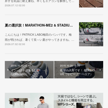
昇する気温に耐え兼ね、早くもエアコンを解禁して…
2026.07.12 02:00
夏の選択肢！MARATHON-ME2 & STADIUM-ME2
こんにちは！PATRICK LABO梅田のバンバです。梅
雨が明ければ、暑くて長～い夏がやってきますね。…
2026.07.02 02:00
2016.10.29 16:45
2016.10.28 15:00
インパクトのある1足！
待望の入荷です！ SEPINO-
CORNWALL
VR（セピーノ・ベロア）