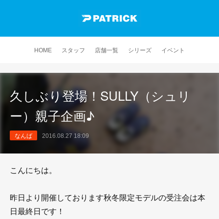
HOME
スタッフ
店舗一覧
シリーズ
イベント
久しぶり登場！SULLY（シュリ
ー）親子企画♪
なんば
2016.08.27 18:09
こんにちは。
昨日より開催しております秋冬限定モデルの受注会は本
日最終日です！