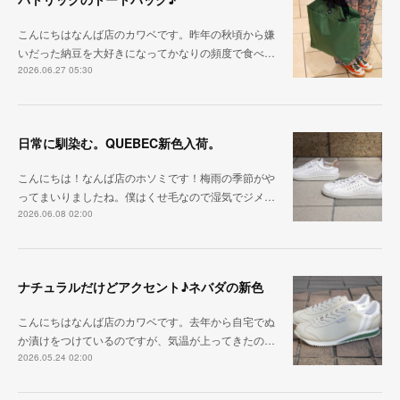
こんにちはなんば店のカワベです。昨年の秋頃から嫌
いだった納豆を大好きになってかなりの頻度で食べ…
2026.06.27 05:30
日常に馴染む。QUEBEC新色入荷。
こんにちは！なんば店のホソミです！梅雨の季節がや
ってまいりましたね。僕はくせ毛なので湿気でジメ…
2026.06.08 02:00
ナチュラルだけどアクセント♪ネバダの新色
こんにちはなんば店のカワベです。去年から自宅でぬ
か漬けをつけているのですが、気温が上ってきたの…
2026.05.24 02:00