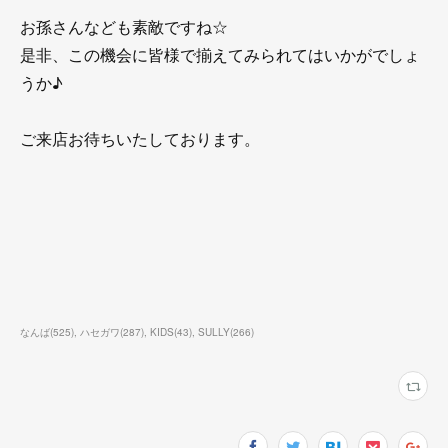
お孫さんなども素敵ですね☆
是非、この機会に皆様で揃えてみられてはいかがでしょ
うか♪
ご来店お待ちいたしております。
なんば
(
525
)
ハセガワ
(
287
)
KIDS
(
43
)
SULLY
(
266
)