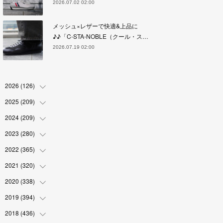
2026.07.02 02:00
メッシュ×レザーで快適&上品に
♪♪「C-STA-NOBLE（クール・ス…
2026.07.19 02:00
2026
(
126
)
2025
(
209
(
4
)
)
(
17
)
2024
(
209
(
18
)
)
(
17
)
(
17
)
2023
(
280
(
19
)
)
(
19
)
(
18
)
(
18
)
2022
(
365
(
19
)
)
(
17
)
(
17
)
(
17
)
(
17
)
2021
(
320
(
31
)
)
(
18
)
(
18
)
(
16
)
(
18
)
(
30
)
2020
(
338
(
24
)
)
(
16
)
(
18
)
(
18
)
(
17
)
(
30
)
(
24
)
2019
(
394
(
25
)
)
(
18
)
(
18
)
(
17
)
(
18
)
(
30
)
(
29
)
(
26
)
2018
(
436
(
29
)
)