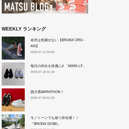
WEEKLY ランキング
名作は色褪せない【BRONX ORG・
KKI】
2026.07.11 04:00
毎日の外出を快適に♪ 「MX90-LF」
2026.07.16 01:30
脱力系MARATHON！
2026.07.09 01:00
モノトーンでも放つ存在感！！
『BRONX GY/BK』