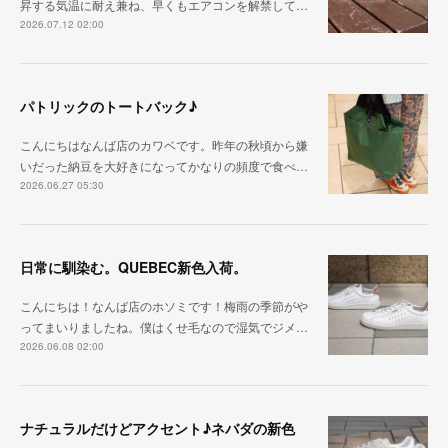
昇する気温に耐え兼ね、早くもエアコンを解禁して…
2026.07.12 02:00
パトリックのトートバック♪
こんにちはなんば店のカワベです。昨年の秋頃から嫌
いだった納豆を大好きになってかなりの頻度で食べ…
2026.06.27 05:30
日常に馴染む。QUEBEC新色入荷。
こんにちは！なんば店のホソミです！梅雨の季節がや
ってまいりましたね。僕はくせ毛なので湿気でジメ…
2026.06.08 02:00
ナチュラルだけどアクセント♪ネバダの新色