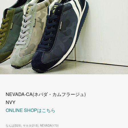
NEVADA-CA(ネバダ・カムフラージュ)
NVY
ONLINE SHOPはこちら
なんば
(
525
)
サカタ
(
215
)
NEVADA
(
173
)