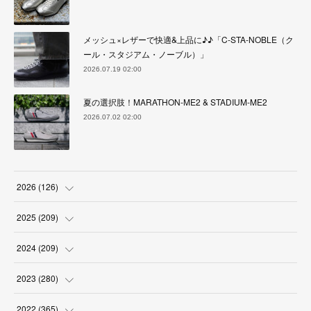
メッシュ×レザーで快適&上品に♪♪「C-STA-NOBLE（ク
ール・スタジアム・ノーブル）」
2026.07.19 02:00
夏の選択肢！MARATHON-ME2 & STADIUM-ME2
2026.07.02 02:00
2026
(
126
)
(
4
)
2025
(
209
)
(
17
)
(
18
)
2024
(
209
)
(
17
)
(
17
)
(
19
)
2023
(
280
)
(
19
)
(
18
)
(
18
)
(
19
)
2022
(
365
)