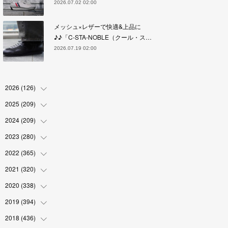
2026.07.02 02:00
メッシュ×レザーで快適&上品に
♪♪「C-STA-NOBLE（クール・ス…
2026.07.19 02:00
2026
(
126
)
2025
(
209
(
4
)
)
(
17
)
2024
(
209
(
18
)
)
(
17
)
(
17
)
2023
(
280
(
19
)
)
(
19
)
(
18
)
(
18
)
2022
(
365
(
19
)
)
(
17
)
(
17
)
(
17
)
(
17
)
2021
(
320
(
31
)
)
(
18
)
(
18
)
(
16
)
(
18
)
(
30
)
2020
(
338
(
24
)
)
(
16
)
(
18
)
(
18
)
(
17
)
(
30
)
(
24
)
2019
(
394
(
25
)
)
(
18
)
(
18
)
(
17
)
(
18
)
(
30
)
(
29
)
(
26
)
2018
(
436
(
29
)
)