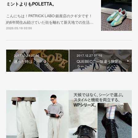
ミントよりもPOLETTA。
こんにちは！PATRICK LABO 銀座店のクギタです！
約6年間住み続けていた街を離れて新天地での生活…
2026.05.19 03:00
2017.12.29 22:06
2017.12.27 01:02
迷った時は・・・！
QUEBECに一味違う限定カ
ラー！