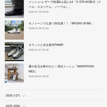
メッシュ×レザーで快適&上品に♪♪「C-STA-NOBLE（ク
ール・スタジアム・ノーブル）」
2026.07.19 02:00
モノトーンでも放つ存在感！！『BRONX GY/BK』
2026.07.05 01:00
キラッ☆と光る新作PAMIR
2026.07.07 02:30
夏の足元を軽やかに！清涼メッシュ『MARATHON-
ME2』
2026.08.02 02:00
2026
(
127
)
(
5
)
2025
(
209
)