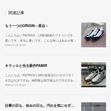
関連記事
もう一つのORIGIN～原点～
こんにちは！PATRICK LABO銀座のフナコシです。
暑いです。本当に暑いです。こんな時にはあれが食…
2026.07.25 05:00
キラッ☆と光る新作PAMIR
こんにちは！PATRICK LABO 銀座店のクギタです！
今日は七夕ですね。🎋関東は雨予報なので天の川を…
2026.07.07 02:30
仕事の日も、休みの日も。汚れを気にせず毎日履ける『PUNCH-WP_WHT』