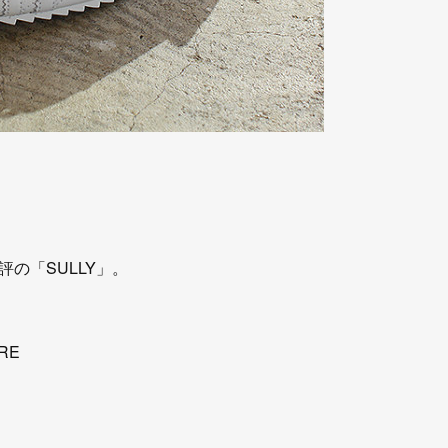
の「SULLY」。
RE