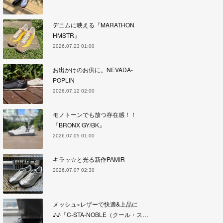
デニムに映える『MARATHON
HMSTR』
2026.07.23 01:00
お出かけのお供に。NEVADA-
POPLIN
2026.07.12 02:00
モノトーンでも放つ存在感！！
『BRONX GY/BK』
2026.07.05 01:00
キラッ☆と光る新作PAMIR
2026.07.07 02:30
メッシュ×レザーで快適&上品に
♪♪「C-STA-NOBLE（クール・ス…