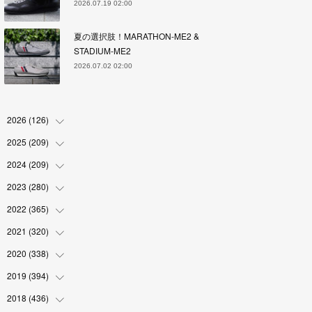
2026.07.19 02:00
夏の選択肢！MARATHON-ME2 &
STADIUM-ME2
2026.07.02 02:00
2026
(
126
)
2025
(
209
(
4
)
)
(
17
)
2024
(
209
(
18
)
)
(
17
)
(
17
)
2023
(
280
(
19
)
)
(
19
)
(
18
)
(
18
)
2022
(
365
(
19
)
)
(
17
)
(
17
)
(
17
)
(
17
)
2021
(
320
(
31
)
)
(
18
)
(
18
)
(
16
)
(
18
)
(
30
)
2020
(
338
(
24
)
)
(
16
)
(
18
)
(
18
)
(
17
)
(
30
)
(
24
)
2019
(
394
(
25
)
)
(
18
)
(
18
)
(
17
)
(
18
)
(
30
)
(
29
)
(
26
)
2018
(
436
(
29
)
)