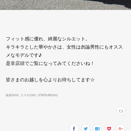
フィット感に優れ、綺麗なシルエット。
キラキラとした華やかさは、女性は勿論男性にもオスス
メなモデルです♪
是非店頭でご覧になってみてくださいね！
皆さまのお越しを心よりお待ちしてます☆
銀座
(
659
)
スズキ
(
295
)
STADIUM
(
360
)