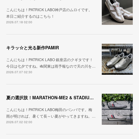
こんにちは！PATRICK LABO神戸店のムロイです。
本日ご紹介するのはこちら！
2026.07.18 02:00
キラッ☆と光る新作PAMIR
こんにちは！PATRICK LABO 銀座店のクギタです！
今日は七夕ですね。🎋関東は雨予報なので天の川を…
2026.07.07 02:30
夏の選択肢！MARATHON-ME2 & STADIUM-ME2
こんにちは！PATRICK LABO梅田のバンバです。梅
雨が明ければ、暑くて長～い夏がやってきますね。…
2026.07.02 02:00