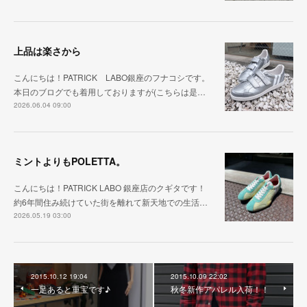
上品は楽さから
こんにちは！PATRICK LABO銀座のフナコシです。
本日のブログでも着用しておりますが(こちらは是…
2026.06.04 09:00
ミントよりもPOLETTA。
こんにちは！PATRICK LABO 銀座店のクギタです！
約6年間住み続けていた街を離れて新天地での生活…
2026.05.19 03:00
2015.10.12 19:04
2015.10.09 22:02
一足あると重宝です♪
秋冬新作アパレル入荷！！