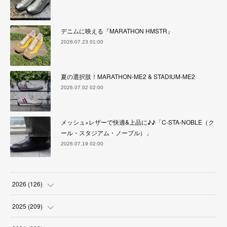
デニムに映える『MARATHON HMSTR』
2026.07.23 01:00
夏の選択肢！MARATHON-ME2 & STADIUM-ME2
2026.07.02 02:00
メッシュ×レザーで快適&上品に♪♪「C-STA-NOBLE（ク
ール・スタジアム・ノーブル）」
2026.07.19 02:00
2026
(
126
)
(
4
)
2025
(
209
)
(
17
)