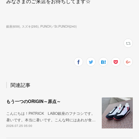
みなさまのご来店をお待ちしてます☆
銀座
(
659
)
スズキ
(
295
)
PUNCH／St.PUNCH
(
240
)
関連記事
もう一つのORIGIN～原点～
こんにちは！PATRICK LABO銀座のフナコシです。
暑いです。本当に暑いです。こんな時にはあれが食…
2026.07.25 05:00