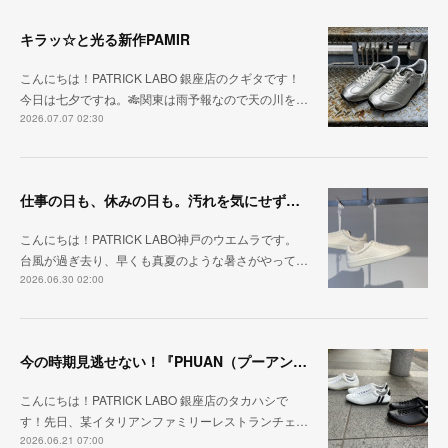
キラッ☆と光る新作PAMIR
こんにちは！PATRICK LABO 銀座店のクギタです！
今日は七夕ですね。🎋関東は雨予報なので天の川を…
2026.07.07 02:30
仕事の日も、休みの日も。汚れを気にせず毎日履ける『PUNCH-WP_WHT』
こんにちは！PATRICK LABO神戸のウエムラです。
台風が過ぎ去り、早くも真夏のような暑さがやって…
2026.06.30 02:00
今の時期見逃せない！『PHUAN（プーアン）』
こんにちは！PATRICK LABO 銀座店のタカハシで
す！先日、某イタリアンファミリーレストランチェ…
2026.06.21 07:00