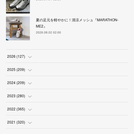
夏の足元を軽やかに！清涼メッシュ『MARATHON-
ME2』
2026.08.02 02:00
2026
(
127
)
(
5
)
2025
(
209
)
(
17
)
(
18
)
2024
(
209
)
(
17
)
(
17
)
(
19
)
2023
(
280
)
(
19
)
(
18
)
(
18
)
(
19
)
2022
(
365
)
(
17
)
(
17
)
(
17
)
(
17
)
(
31
)
2021
(
320
)
(
18
)
(
18
)
(
16
)
(
18
)