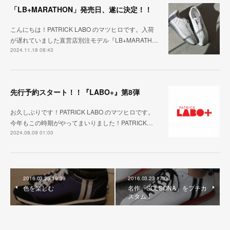
「LB+MARATHON」発売日、遂に決定！！
こんにちは！PATRICK LABO のマツヒロです。入荷
が遅れていました直営店別注モデル『LB+MARATH…
2024.11.18 08:43
先行予約スタート！！『LABO+』第8弾
お久しぶりです！PATRICK LABO のマツヒロです。
今年もこの時期がやってまいりました！PATRICK…
2024.08.09 01:00
2016.03.25 19:39
2016.03.23 17:00
色を楽しむ
名作「SOLSONA」をプチカ
スタム！