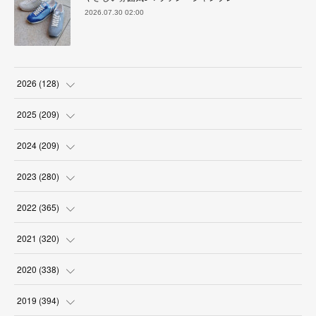
2026.07.30 02:00
2026
(
128
)
(
6
)
2025
(
209
)
(
17
)
(
18
)
2024
(
209
)
(
17
)
(
17
)
(
19
)
2023
(
280
)
(
19
)
(
18
)
(
18
)
(
19
)
2022
(
365
)
(
17
)
(
17
)
(
17
)
(
17
)
(
31
)
2021
(
320
)
(
18
)
(
18
)
(
16
)
(
18
)
(
30
)
(
24
)
2020
(
338
)
(
16
)
(
18
)
(
18
)
(
17
)
(
30
)
(
24
)
(
25
)
2019
(
394
)