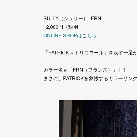
SULLY（シュリー）_FRN
12,000円（税別
ONLINE SHOPはこちら
「PATRICK = トリコロール」を表す一
カラー名も「FRN（フランス）」！！
まさに、PATRICKを象徴するカラーリン