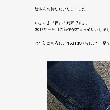
皆さんお待たせいたしました！！
いよいよ『春』の到来ですよ。
2017年一発目の新作が本日入荷いたしまし
今年初に相応しい"PATRICKらしい" 一足