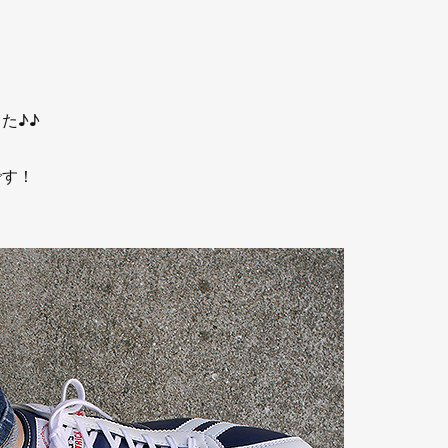
た♪♪
です！