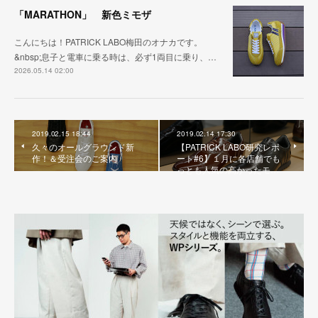
「MARATHON」 新色ミモザ
こんにちは！PATRICK LABO梅田のオナカです。
&nbsp;息子と電車に乗る時は、必ず1両目に乗り、…
2026.05.14 02:00
2019.02.15 18:44
2019.02.14 17:30
久々のオールグラウンド新
【PATRICK LABO研究レポ
作！＆受注会のご案内
ート#6】１月に各店舗でも
っとも人気の高かったモ…