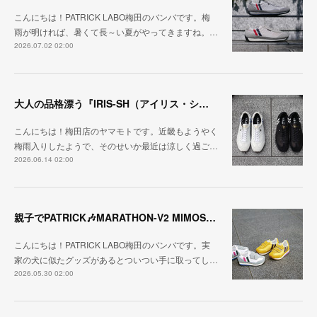
こんにちは！PATRICK LABO梅田のバンバです。梅
雨が明ければ、暑くて長～い夏がやってきますね。…
2026.07.02 02:00
大人の品格漂う『IRIS-SH（アイリス・シープ）』
こんにちは！梅田店のヤマモトです。近畿もようやく
梅雨入りしたようで、そのせいか最近は涼しく過ご…
2026.06.14 02:00
親子でPATRICK🎶MARATHON-V2 MIMOSA・BOUQUE
こんにちは！PATRICK LABO梅田のバンバです。実
家の犬に似たグッズがあるとついつい手に取ってし…
2026.05.30 02:00