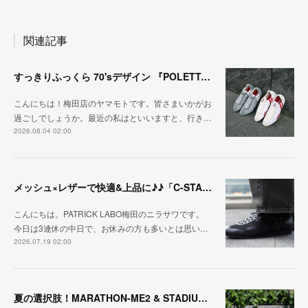
関連記事
すっきりふっくら 70'sデザイン 『POLETTA（ポレッタ）』
こんにちは！梅田店のヤマモトです。皆さまいかがお
過ごしでしょうか。最近の私はといいますと、行き…
2026.08.04 02:00
メッシュ×レザーで快適&上品に♪♪「C-STA-NOBLE（クール・スタジアム・ノーブル）」
こんにちは。PATRICK LABO梅田のニラサワです。
今日は3連休の中日で、お休みの方も多いとは思い…
2026.07.19 02:00
夏の選択肢！MARATHON-ME2 & STADIUM-ME2