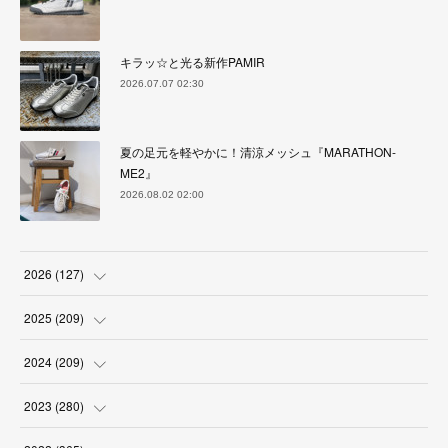
キラッ☆と光る新作PAMIR
2026.07.07 02:30
夏の足元を軽やかに！清涼メッシュ『MARATHON-
ME2』
2026.08.02 02:00
2026
(
127
)
(
5
)
2025
(
209
)
(
17
)
(
18
)
2024
(
209
)
(
17
)
(
17
)
(
19
)
2023
(
280
)
(
19
)
(
18
)
(
18
)