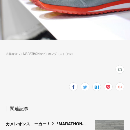
吉祥寺
(
317
)
MARATHON
(
644
)
ホンダ（ヨ）
(
142
)
関連記事
カメレオンスニーカー！？『MARATHON-NTRAL』『STADIUM-NTRAL』