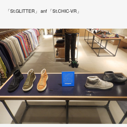
「St.GLITTER」 anf 「St.CHIC-VR」