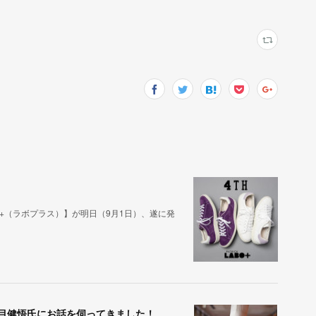
BO+（ラボプラス）】が明日（9月1日）、遂に発
羽目健悟氏にお話を伺ってきました！