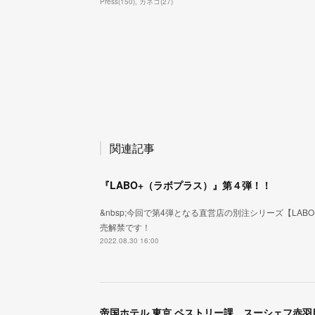
Press
(
150
)
カネコ
(
27
)
関連記事
『LABO+（ラボプラス）』第４弾！！
&nbsp;今回で第4弾となる直営店の別注シリーズ【LA
売解禁です！
2022.08.30 16:00
帝国ホテル 東京 ペストリー課 スーシェフ赤