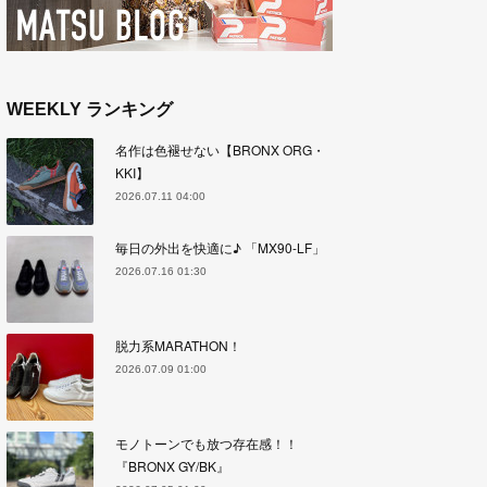
WEEKLY ランキング
名作は色褪せない【BRONX ORG・
KKI】
2026.07.11 04:00
毎日の外出を快適に♪ 「MX90-LF」
2026.07.16 01:30
脱力系MARATHON！
2026.07.09 01:00
モノトーンでも放つ存在感！！
『BRONX GY/BK』