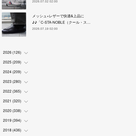
2026.07.02 02:00
メッシュ×レザーで快適&上品に
♪♪「C-STA-NOBLE（クール・ス…
2026.07.19 02:00
2026
(
126
)
2025
(
209
(
4
)
)
(
17
)
2024
(
209
(
18
)
)
(
17
)
(
17
)
2023
(
280
(
19
)
)
(
19
)
(
18
)
(
18
)
2022
(
365
(
19
)
)
(
17
)
(
17
)
(
17
)
(
17
)
2021
(
320
(
31
)
)
(
18
)
(
18
)
(
16
)
(
18
)
(
30
)
2020
(
338
(
24
)
)
(
16
)
(
18
)
(
18
)
(
17
)
(
30
)
(
24
)
2019
(
394
(
25
)
)
(
18
)
(
18
)
(
17
)
(
18
)
(
30
)
(
29
)
(
26
)
2018
(
436
(
29
)
)