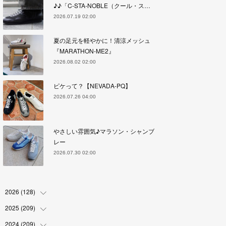
♪♪「C-STA-NOBLE（クール・ス…
2026.07.19 02:00
夏の足元を軽やかに！清涼メッシュ
『MARATHON-ME2』
2026.08.02 02:00
ピケって？【NEVADA-PQ】
2026.07.26 04:00
やさしい雰囲気♪マラソン・シャンブ
レー
2026.07.30 02:00
2026
(
128
)
2025
(
209
(
6
)
)
(
17
)
2024
(
209
(
18
)
)